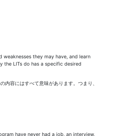
and weaknesses they may have, and learn
y the LITs do has a specific desired
ムの内容にはすべて意味があります。つまり、
gram have never had a job, an interview,