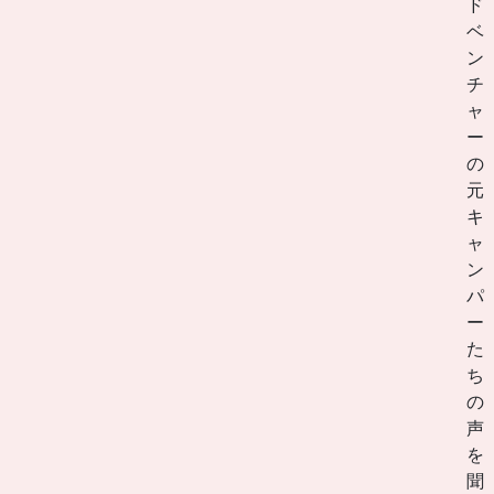
ド
ベ
ン
チ
ャ
ー
の
元
キ
ャ
ン
パ
ー
た
ち
の
声
を
聞