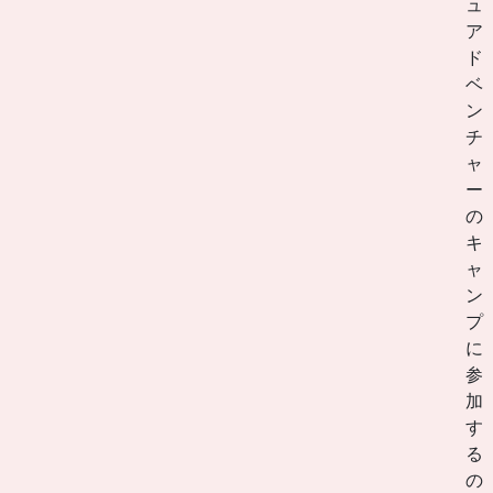
ュ
ア
ド
ベ
ン
チ
ャ
ー
の
キ
ャ
ン
プ
に
参
加
す
る
の