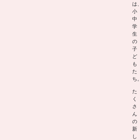
は
小
中
学
生
の
子
ど
も
た
ち
た
く
さ
ん
の
新
し