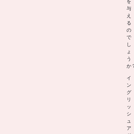
を
与
え
る
の
で
し
ょ
う
か
イ
ン
グ
リ
ッ
シ
ュ
ア