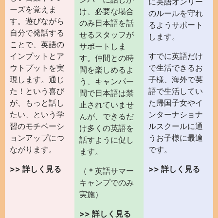
に英語オンリー
ーズを覚えま
け、必要な場合
のルールを守れ
す。遊びながら
のみ日本語を話
るようサポート
自分で発話する
せるスタッフが
します。
ことで、英語の
サポートしま
インプットとア
すでに英語だけ
す。仲間との時
ウトプットを実
で生活できるお
間を楽しめるよ
現します。通じ
子様、海外で英
う、キャンパー
た！という喜び
語で生活してい
間で日本語は禁
が、もっと話し
た帰国子女やイ
止されていませ
たい、という学
ンターナショナ
んが、できるだ
習のモチベーシ
ルスクールに通
け多くの英語を
ョンアップにつ
うお子様に最適
話すように促し
ながります。
です。
ます。
>> 詳しく見る
>> 詳しく見る
（＊英語サマー
キャンプでのみ
実施）
>> 詳しく見る