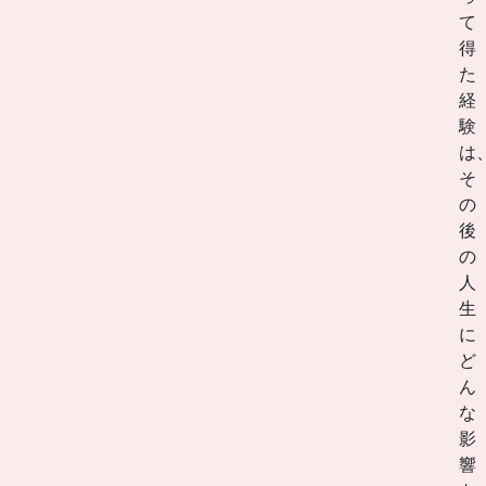
て
得
た
経
験
は
そ
の
後
の
人
生
に
ど
ん
な
影
響