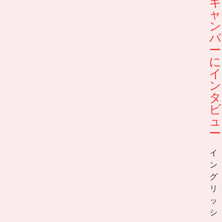
キ
ャ
ン
パ
ー
に
イ
ン
タ
ビ
ュ
ー
イ
ン
グ
リ
ッ
シ