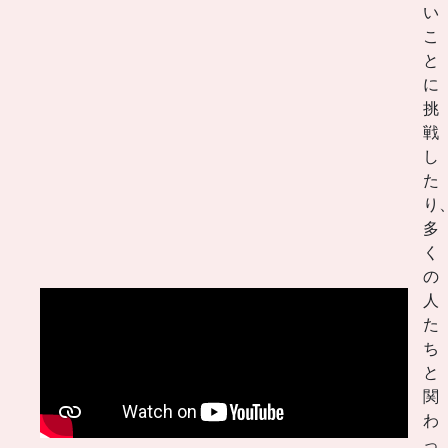
い
こ
と
に
挑
戦
し
た
り
多
く
の
人
た
ち
と
関
わ
っ