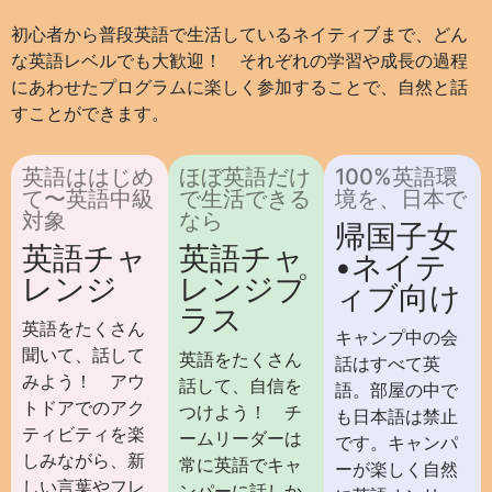
初心者から普段英語で生活しているネイティブまで、どん
な英語レベルでも大歓迎！ それぞれの学習や成長の過程
にあわせたプログラムに楽しく参加することで、自然と話
すことができます。
英語ははじめ
ほぼ英語だけ
100%英語環
て〜英語中級
で生活できる
境を、日本で
対象
なら
帰国子女
英語チャ
英語チャ
•ネイテ
レンジ
レンジプ
ィブ向け
ラス
英語をたくさん
キャンプ中の会
聞いて、話して
英語をたくさん
話はすべて英
みよう！ アウ
話して、自信を
語。部屋の中で
トドアでのアク
つけよう！ チ
も日本語は禁止
ティビティを楽
ームリーダーは
です。キャンパ
しみながら、新
常に英語でキャ
ーが楽しく自然
しい言葉やフレ
ンパーに話しか